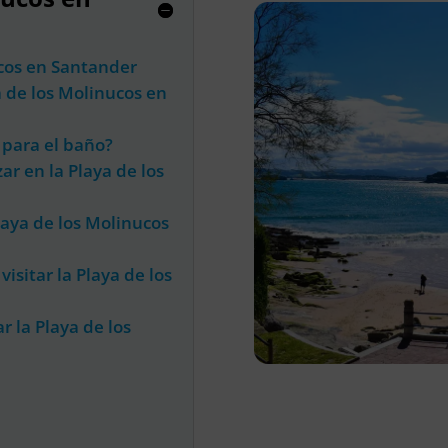
ucos en Santander
a de los Molinucos en
 para el baño?
ar en la Playa de los
laya de los Molinucos
isitar la Playa de los
r la Playa de los