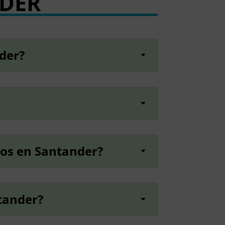
DER
nder?
cos en Santander?
ntander?