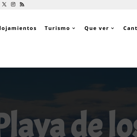
lojamientos
Turismo
Que ver
Can
Playa de lo