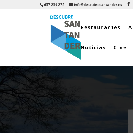
657 239 272
info@descubresantander.es
Restaurantes
A
Noticias
Cine