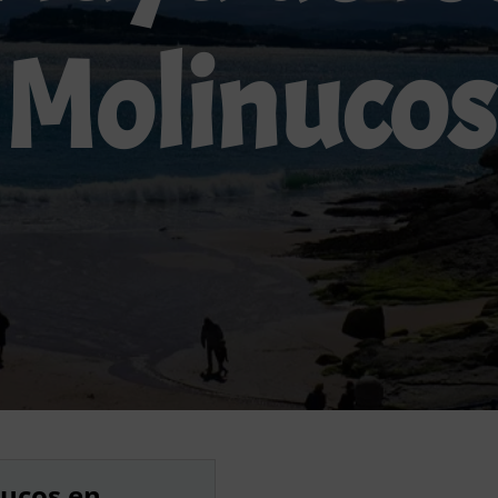
Molinucos
nucos en