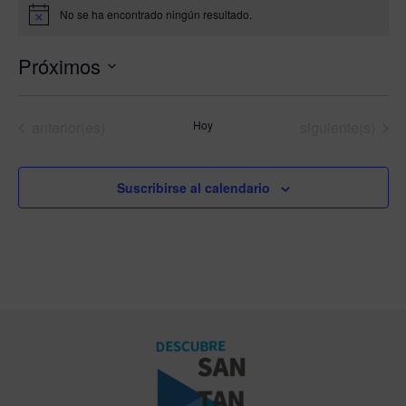
No se ha encontrado ningún resultado.
Aviso
Próximos
Selecciona
la
Eventos
Eventos
anterior(es)
Hoy
siguiente(s)
fecha.
Suscribirse al calendario