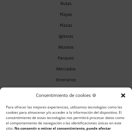
Rutas
Playas
Plazas
Iglesias
Museos
Parques
Mercados
Itinerarios
Monumentos
Consentimiento de cookies 🍪
Para ofrecer las mejores experiencias, utilizamos tecnologías como las
Descubre Cantabria
cookies para almacenar y/o acceder a la información del dispositivo. El
consentimiento de estas tecnologías nos permitirá procesar datos como
el comportamiento de navegación o las identificaciones únicas en este
Información
sitio.
No consentir o retirar el consentimiento, puede afectar