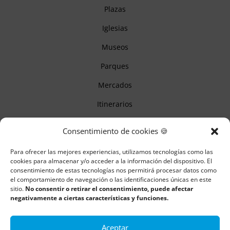
Plazas
Iglesias
Museos
Parques
Mercados
Itinerarios
Monumentos
Consentimiento de cookies 🍪
Para ofrecer las mejores experiencias, utilizamos tecnologías como las
Descubre Cantabria
cookies para almacenar y/o acceder a la información del dispositivo. El
consentimiento de estas tecnologías nos permitirá procesar datos como
el comportamiento de navegación o las identificaciones únicas en este
Información
sitio.
No consentir o retirar el consentimiento, puede afectar
negativamente a ciertas características y funciones.
Aviso legal
Política de cookies
Aceptar