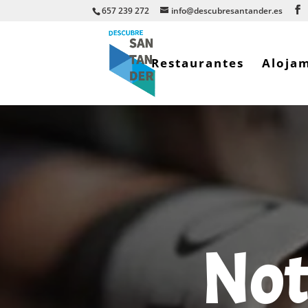
657 239 272
info@descubresantander.es
Restaurantes
Aloja
Not