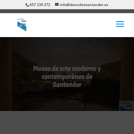
657 239 272
info@descubresantander.es
Museo de arte moderno y
contemporáneo de
Santander