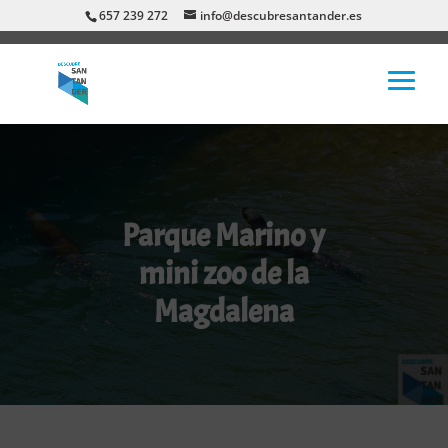
657 239 272
info@descubresantander.es
Parque Marino y
mini zoo de la
Magdalena