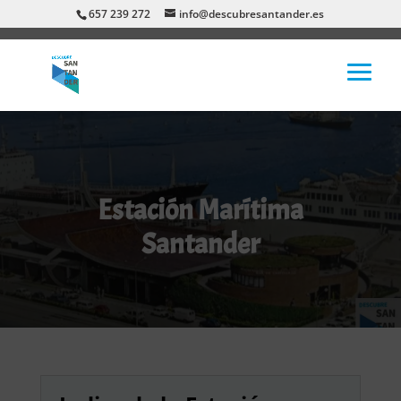
657 239 272
info@descubresantander.es
Estación Marítima
Santander