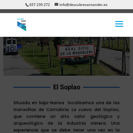
657 239 272
info@descubresantander.es
El Soplao
Situada en Saja-Nansa localizamos una de las
maravillas de Cantabria: La cueva del Soplao;
que contiene un alto valor geológico y
arqueológico de la industria minera. Una
experiencia que se debe tener una vez en la