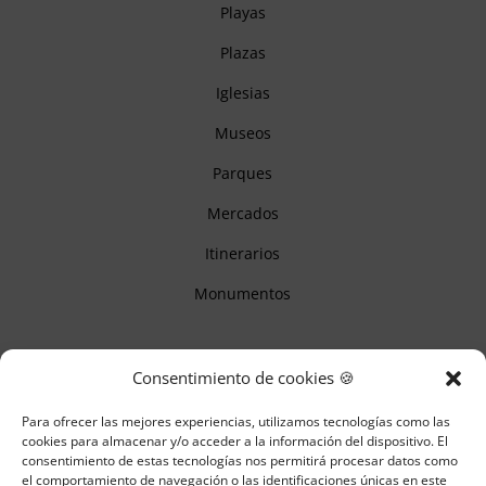
Playas
Plazas
Iglesias
Museos
Parques
Mercados
Itinerarios
Monumentos
Descubre Cantabria
Consentimiento de cookies 🍪
Para ofrecer las mejores experiencias, utilizamos tecnologías como las
Información
cookies para almacenar y/o acceder a la información del dispositivo. El
consentimiento de estas tecnologías nos permitirá procesar datos como
Aviso legal
el comportamiento de navegación o las identificaciones únicas en este