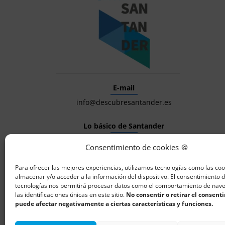
E-mail
info@descubresantander.es
Lo básico de Santander
Consentimiento de cookies 🍪
Pubs
Comercios
Para ofrecer las mejores experiencias, utilizamos tecnologías como las co
almacenar y/o acceder a la información del dispositivo. El consentimiento 
Alojamientos
tecnologías nos permitirá procesar datos como el comportamiento de nav
las identificaciones únicas en este sitio.
No consentir o retirar el consent
Restaurantes
puede afectar negativamente a ciertas características y funciones.
Flash Descuentos