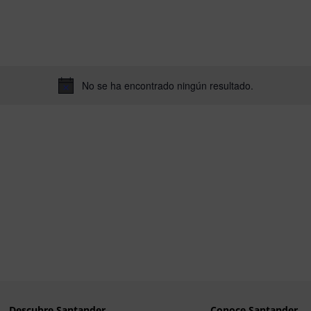
Eventos
por
Ubicación.
No se ha encontrado ningún resultado.
Aviso
Descubre Santander
Conoce Santander