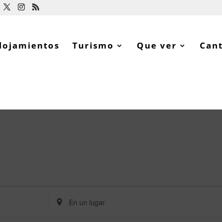
lojamientos
Turismo
Que ver
Can
Ingresa
Ubicación.
Busca