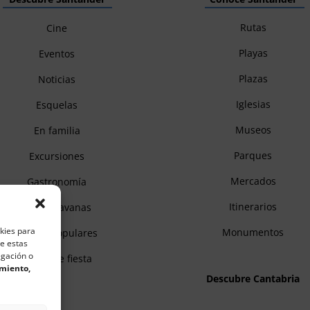
Rutas
Cine
Playas
Eventos
Plazas
Noticias
Iglesias
Esquelas
Museos
En familia
Parques
Excursiones
Mercados
Gastronomía
Itinerarios
Autocaravanas
okies para
Monumentos
Fiestas populares
de estas
egación o
Zonas de fiesta
imiento,
Descubre Cantabria