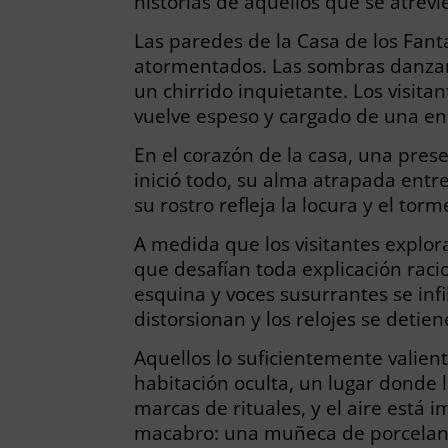
historias de aquellos que se atrevi
Las paredes de la Casa de los Fant
atormentados. Las sombras danzan p
un chirrido inquietante. Los visita
vuelve espeso y cargado de una en
En el corazón de la casa, una pres
inició todo, su alma atrapada entre
su rostro refleja la locura y el tor
A medida que los visitantes explo
que desafían toda explicación raci
esquina y voces susurrantes se infi
distorsionan y los relojes se deti
Aquellos lo suficientemente valie
habitación oculta, un lugar donde 
marcas de rituales, y el aire está
macabro: una muñeca de porcelana 