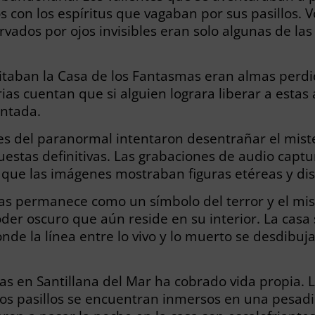
on los espíritus que vagaban por sus pasillos. V
rvados por ojos invisibles eran solo algunas de la
itaban la Casa de los Fantasmas eran almas perd
ias cuentan que si alguien lograra liberar a estas
antada.
ores del paranormal intentaron desentrañar el mist
estas definitivas. Las grabaciones de audio captur
que las imágenes mostraban figuras etéreas y dist
as permanece como un símbolo del terror y el mist
oder oscuro que aún reside en su interior. La cas
nde la línea entre lo vivo y lo muerto se desdibuj
as en Santillana del Mar ha cobrado vida propia. 
s pasillos se encuentran inmersos en una pesadilla