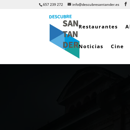
657 239 272
info@descubresantander.es
Restaurantes
A
Noticias
Cine