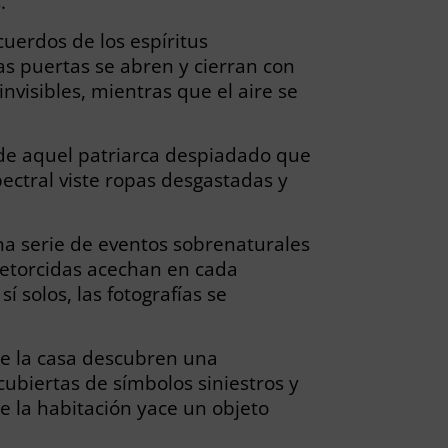
.
uerdos de los espíritus
as puertas se abren y cierran con
nvisibles, mientras que el aire se
u de aquel patriarca despiadado que
pectral viste ropas desgastadas y
na serie de eventos sobrenaturales
 retorcidas acechan en cada
 solos, las fotografías se
de la casa descubren una
cubiertas de símbolos siniestros y
de la habitación yace un objeto