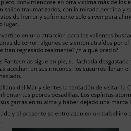
leto, convirtiéndose en otra víctima más de los e
n salido traumatizados, con la mirada perdida y 
latos de horror y sufrimiento solo sirven para ali
o lugar.
vertido en una atracción para los valientes busc
orias de terror, algunos se sienten atraídos por el
os han regresado realmente? ¿Y a qué precio?
 los Fantasmas sigue en pie, su fachada desgasta
 acechan en sus rincones, los susurros llenan el a
masiado.
illana del Mar y sientes la tentación de visitar la
frentar tus peores pesadillas. Los espíritus ator
us garras en tu alma y haber dejado una marca i
sado y el presente se entrelazan en un torbellino 
.