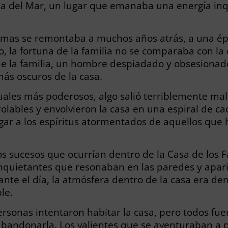
na del Mar, un lugar que emanaba una energía in
asmas se remontaba a muchos años atrás, a una ép
, la fortuna de la familia no se comparaba con l
a de la familia, un hombre despiadado y obsesionad
 más oscuros de la casa.
ales más poderosos, algo salió terriblemente mal.
olables y envolvieron la casa en una espiral de ca
r a los espíritus atormentados de aquellos que ha
s sucesos que ocurrían dentro de la Casa de los
inquietantes que resonaban en las paredes y apar
ante el día, la atmósfera dentro de la casa era de
le.
personas intentaron habitar la casa, pero todos fu
abandonarla. Los valientes que se aventuraban a 