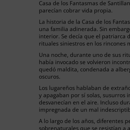
Casa de los Fantasmas de Santilla
parecían cobrar vida propia.
La historia de la Casa de los Fant
una familia adinerada. Sin embargo
interior. Se decía que el patriarc
rituales siniestros en los rincones
Una noche, durante uno de sus ritu
había invocado se volvieron incontr
quedó maldita, condenada a alberga
oscuros.
Los lugareños hablaban de extraño
y apagaban por sí solas, susurros 
desvanecían en el aire. Incluso dur
impregnada de un mal indescriptib
A lo largo de los años, diferentes 
sobrenaturales que se resistían a 