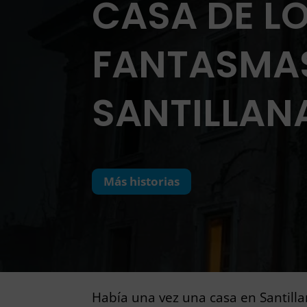
CASA DE L
FANTASMA
SANTILLAN
Más historias
Había una vez una casa en Santilla