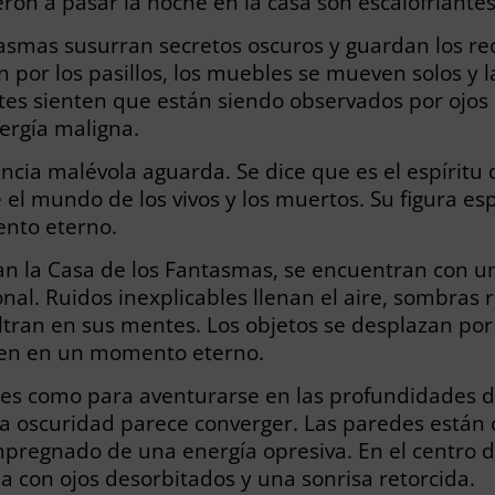
eron a pasar la noche en la casa son escalofriantes
asmas susurran secretos oscuros y guardan los rec
or los pasillos, los muebles se mueven solos y l
ntes sienten que están siendo observados por ojos i
ergía maligna.
encia malévola aguarda. Se dice que es el espírit
 el mundo de los vivos y los muertos. Su figura es
mento eterno.
ran la Casa de los Fantasmas, se encuentran con u
onal. Ruidos inexplicables llenan el aire, sombras
ltran en sus mentes. Los objetos se desplazan por sí
enen en un momento eterno.
ntes como para aventurarse en las profundidades 
la oscuridad parece converger. Las paredes están 
 impregnado de una energía opresiva. En el centro 
con ojos desorbitados y una sonrisa retorcida.