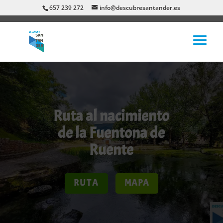
657 239 272
info@descubresantander.es
Ruta al nacimiento
de la Fuentona de
Ruente
RUTA
MAPA