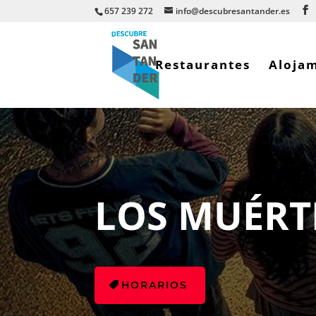
657 239 272
info@descubresantander.es
Restaurantes
Aloja
LOS MUÉRT
HORARIOS