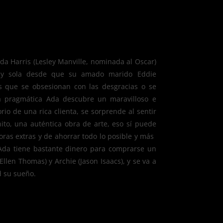
da Harris (Lesley Manville, nominada al Oscar)
muy sola desde que su amado marido Eddie
 que se obsesionan con las desgracias o se
a pragmática Ada descubre un maravilloso e
rio de una rica clienta, se sorprende al sentir
ito, una auténtica obra de arte, eso sí puede
as extras y de ahorrar todo lo posible y más 
, Ada tiene bastante dinero para comprarse un
llen Thomas) y Archie (Jason Isaacs), y se va a
d su sueño.