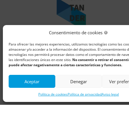
Consentimiento de cookies 🍪
E-mail
Para ofrecer las mejores experiencias, utilizamos tecnologías como las co
almacenar y/o acceder a la información del dispositivo. El consentimiento 
info@descubresantander.es
tecnologías nos permitirá procesar datos como el comportamiento de nav
las identificaciones únicas en este sitio.
No consentir o retirar el consent
Lo básico de Santander
puede afectar negativamente a ciertas características y funciones.
Pubs
Aceptar
Denegar
Ver prefe
Comercios
Política de cookies
Política de privacidad
Aviso legal
Alojamientos
Restaurantes
Flash Descuentos