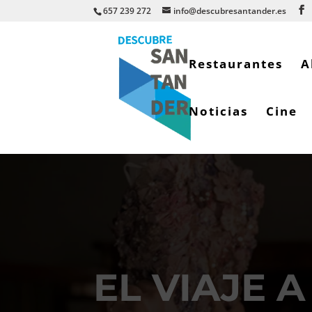
657 239 272
info@descubresantander.es
Restaurantes
A
Noticias
Cine
EL VIAJE 