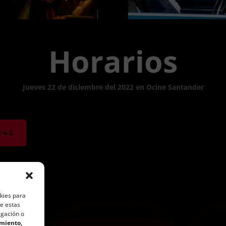
Horarios
Jueves 22 de diciembre del 2022 en Ocine Santander
:45
okies para
de estas
egación o
imiento,