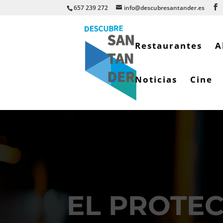
657 239 272
info@descubresantander.es
Restaurantes
A
Noticias
Cine
EL PROTE