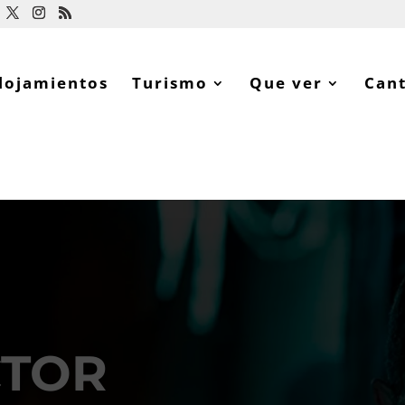
lojamientos
Turismo
Que ver
Can
CTOR