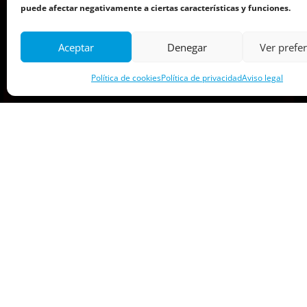
puede afectar negativamente a ciertas características y funciones.
Aceptar
Denegar
Ver prefe
Política de cookies
Política de privacidad
Aviso legal
E-mail
info@descubresantander.es