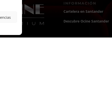
INFORMACIÓN
Cartelera en Santander
rencias
Descubre Ocine Santander
Descubre Santander
Conoce Santander
Rutas
Cine
Playas
Eventos
Plazas
Noticias
Iglesias
Esquelas
Museos
En familia
Parques
Excursiones