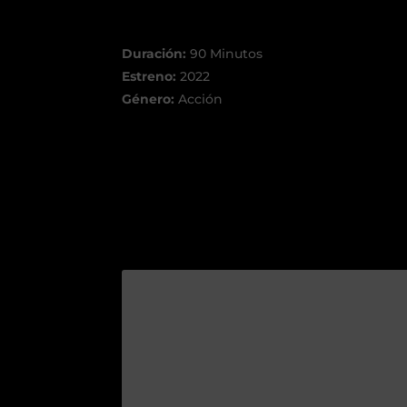
Duración:
90 Minutos
Estreno:
2022
Género:
Acción