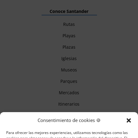
Conoce Santander
Rutas
Playas
Plazas
Iglesias
Museos
Parques
Mercados
Itinerarios
Monumentos
Consentimiento de cookies 🍪
Para ofrecer las mejores experiencias, utilizamos tecnologías como las
Descubre Cantabria