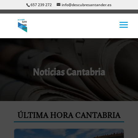
657 239 272
info@descubresantander.es
Noticias Cantabria
ÚLTIMA HORA CANTABRIA