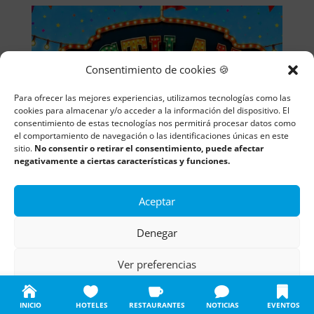
Consentimiento de cookies 🍪
Para ofrecer las mejores experiencias, utilizamos tecnologías como las
cookies para almacenar y/o acceder a la información del dispositivo. El
consentimiento de estas tecnologías nos permitirá procesar datos como
el comportamiento de navegación o las identificaciones únicas en este
sitio.
No consentir o retirar el consentimiento, puede afectar
Horario Astiland Recinto ferial
negativamente a ciertas características y funciones.
Astillero 2026
Aceptar
Llega Astiland Astillero 2026. Consulta el horario
Astiland Astillero 2026 aquí. Horario Astiland Recinto
Denegar
ferial...
CAMARGO
Ver preferencias
Política de cookies
Política de privacidad
Aviso legal
INICIO
HOTELES
RESTAURANTES
NOTICIAS
EVENTOS