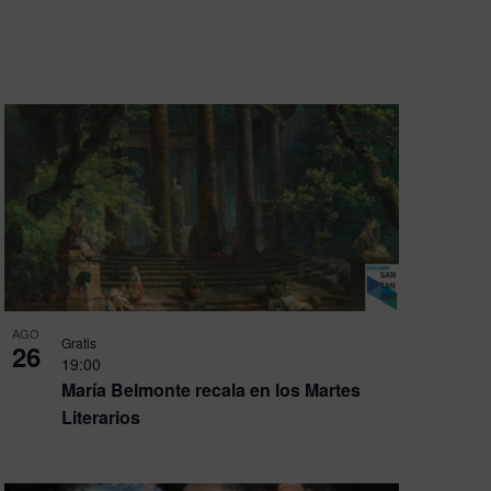
de
Evento
AGO
Gratis
26
19:00
María Belmonte recala en los Martes
Literarios