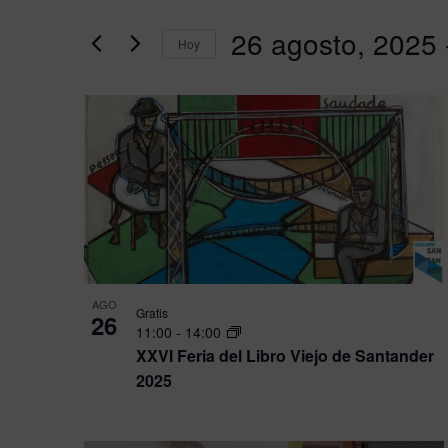
y
clave.
26 agosto, 2025
 
vistas
Busca
Hoy
de
Eventos
Seleccionar
Eventos
para
fecha.
List
la
of
palabra
events
clave.
in
Photo
View
AGO
Gratis
26
11:00
-
14:00
XXVI Feria del Libro Viejo de Santander
2025