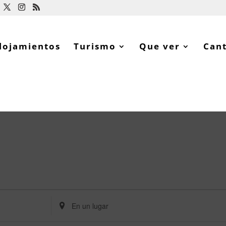
lojamientos
Turismo
Que ver
Can
Ingresa
Ubicación.
Busca