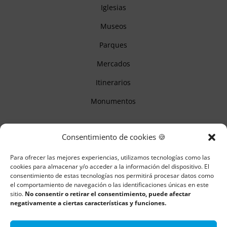
Iglesias
Museos
Parques
Mercados
Itinerarios
Monumentos
Descubre Cantabria
Consentimiento de cookies 🍪
Para ofrecer las mejores experiencias, utilizamos tecnologías como las
Información
cookies para almacenar y/o acceder a la información del dispositivo. El
consentimiento de estas tecnologías nos permitirá procesar datos como
Aviso legal
el comportamiento de navegación o las identificaciones únicas en este
sitio.
No consentir o retirar el consentimiento, puede afectar
Política de cookies
negativamente a ciertas características y funciones.
Política de privacidad