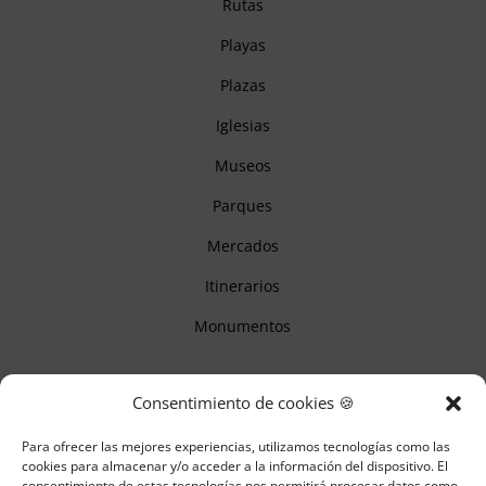
Rutas
Playas
Plazas
Iglesias
Museos
Parques
Mercados
Itinerarios
Monumentos
Descubre Cantabria
Consentimiento de cookies 🍪
Para ofrecer las mejores experiencias, utilizamos tecnologías como las
Información
cookies para almacenar y/o acceder a la información del dispositivo. El
consentimiento de estas tecnologías nos permitirá procesar datos como