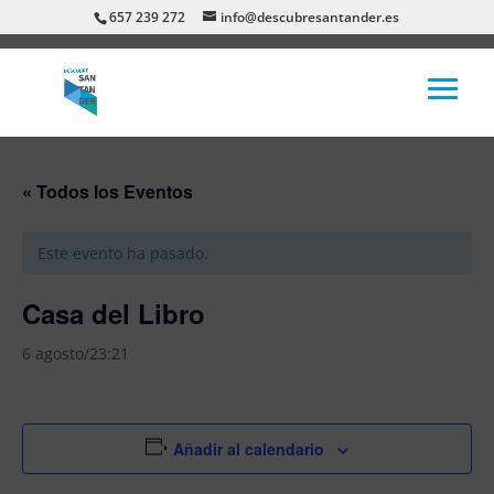
657 239 272
info@descubresantander.es
« Todos los Eventos
Este evento ha pasado.
Casa del Libro
6 agosto/23:21
Añadir al calendario